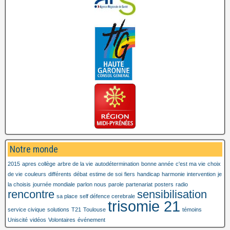
Notre monde
2015
apres collège
arbre de la vie
autodétermination
bonne année
c'est ma vie
choix
de vie
couleurs
différents
débat
estime de soi
fiers
handicap
harmonie
intervention
je
la choisis
journée mondiale
parlon nous
parole
partenariat
posters
radio
rencontre
sensibilisation
sa place
self défence cerebrale
trisomie 21
service civique
solutions
T21
Toulouse
témoins
Uniscité
vidéos
Volontaires
événement