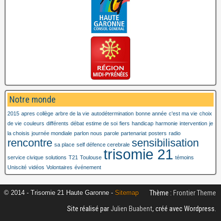
Notre monde
2015
apres collège
arbre de la vie
autodétermination
bonne année
c'est ma vie
choix
de vie
couleurs
différents
débat
estime de soi
fiers
handicap
harmonie
intervention
je
la choisis
journée mondiale
parlon nous
parole
partenariat
posters
radio
rencontre
sensibilisation
sa place
self défence cerebrale
trisomie 21
service civique
solutions
T21
Toulouse
témoins
Uniscité
vidéos
Volontaires
événement
Thème :
Frontier Theme
© 2014 - Trisomie 21 Haute Garonne -
Sitemap
Site réalisé par
Julien Buabent
, créé avec Wordpress.